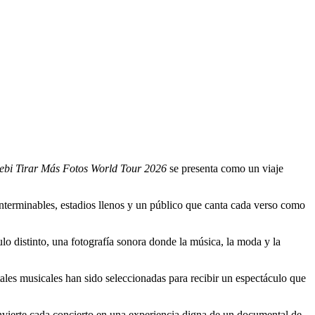
ebi Tirar Más Fotos World Tour 2026
se presenta como un viaje
interminables, estadios llenos y un público que canta cada verso como
o distinto, una fotografía sonora donde la música, la moda y la
ales musicales han sido seleccionadas para recibir un espectáculo que
nvierte cada concierto en una experiencia digna de un documental de