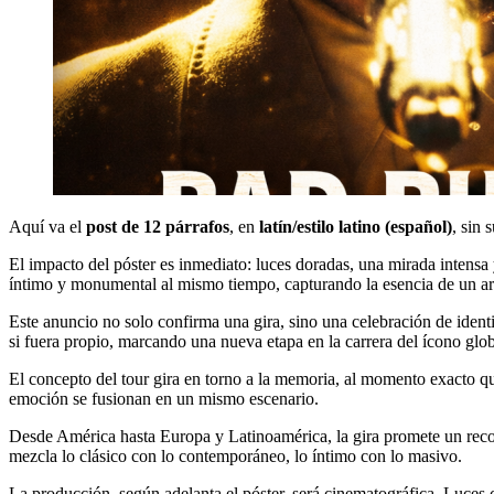
Aquí va el
post de 12 párrafos
, en
latín/estilo latino (español)
, sin 
El impacto del póster es inmediato: luces doradas, una mirada intensa
íntimo y monumental al mismo tiempo, capturando la esencia de un artis
Este anuncio no solo confirma una gira, sino una celebración de ident
si fuera propio, marcando una nueva etapa en la carrera del ícono glob
El concepto del tour gira en torno a la memoria, al momento exacto qu
emoción se fusionan en un mismo escenario.
Desde América hasta Europa y Latinoamérica, la gira promete un recor
mezcla lo clásico con lo contemporáneo, lo íntimo con lo masivo.
La producción, según adelanta el póster, será cinematográfica. Luces