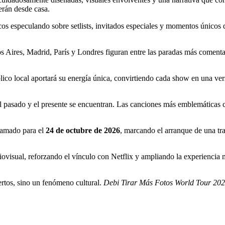
erán desde casa.
cos especulando sobre setlists, invitados especiales y momentos únicos q
ires, Madrid, París y Londres figuran entre las paradas más comentada
úblico local aportará su energía única, convirtiendo cada show en una ve
 el pasado y el presente se encuentran. Las canciones más emblemática
ramado para el
24 de octubre de 2026
, marcando el arranque de una tra
iovisual, reforzando el vínculo con Netflix y ampliando la experiencia m
rtos, sino un fenómeno cultural.
Debi Tirar Más Fotos World Tour 20