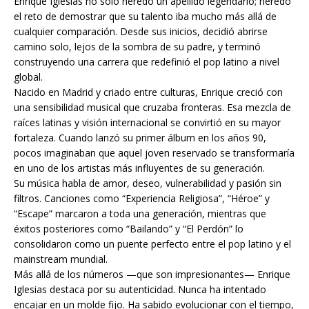
Enrique Iglesias no solo heredó un apellido legendario; heredó
el reto de demostrar que su talento iba mucho más allá de
cualquier comparación. Desde sus inicios, decidió abrirse
camino solo, lejos de la sombra de su padre, y terminó
construyendo una carrera que redefinió el pop latino a nivel
global.
Nacido en Madrid y criado entre culturas, Enrique creció con
una sensibilidad musical que cruzaba fronteras. Esa mezcla de
raíces latinas y visión internacional se convirtió en su mayor
fortaleza. Cuando lanzó su primer álbum en los años 90,
pocos imaginaban que aquel joven reservado se transformaría
en uno de los artistas más influyentes de su generación.
Su música habla de amor, deseo, vulnerabilidad y pasión sin
filtros. Canciones como “Experiencia Religiosa”, “Héroe” y
“Escape” marcaron a toda una generación, mientras que
éxitos posteriores como “Bailando” y “El Perdón” lo
consolidaron como un puente perfecto entre el pop latino y el
mainstream mundial.
Más allá de los números —que son impresionantes— Enrique
Iglesias destaca por su autenticidad. Nunca ha intentado
encajar en un molde fijo. Ha sabido evolucionar con el tiempo,